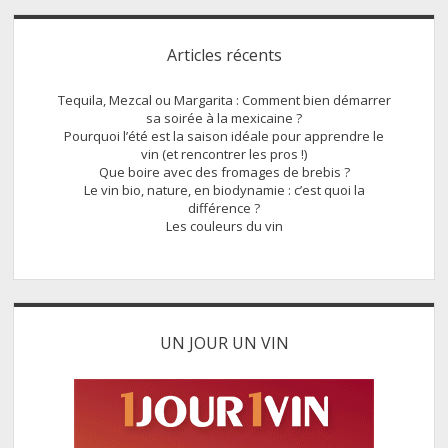
on
Sidebar
fait
Articles récents
du
vin
Tequila, Mezcal ou Margarita : Comment bien démarrer
?
sa soirée à la mexicaine ?
Pourquoi l’été est la saison idéale pour apprendre le
vin (et rencontrer les pros !)
Que boire avec des fromages de brebis ?
Le vin bio, nature, en biodynamie : c’est quoi la
différence ?
Les couleurs du vin
UN JOUR UN VIN