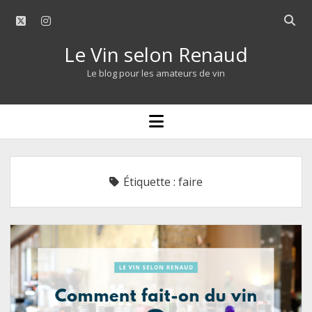
twitter
instagram
Open
searc
Le Vin selon Renaud
bar
Le blog pour les amateurs de vin
open
menu
Étiquette :
faire