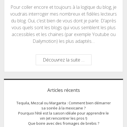
Pour coller encore et toujours à la logique du blog, je
voudrais interroger mes nombreux et fidèles lecteurs
du blog. Oui, c’est bien de vous dont je parle. D’après
vous quels sont les blogs qui vous semblent les plus
accessibles et les chaines (par exemple Youtube ou
Dailymotion) les plus adaptés…
Que
Découvrez la suite …
de
blog,
que
Sidebar
de
Articles récents
blog
Tequila, Mezcal ou Margarita : Comment bien démarrer
sa soirée à la mexicaine ?
Pourquoi l’été est la saison idéale pour apprendre le
vin (et rencontrer les pros !)
Que boire avec des fromages de brebis ?