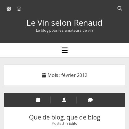
twitter
instagram
Open
searc
Le Vin selon Renaud
bar
Le blog pour les amateurs de vin
open
menu
Mois :
février 2012
Que de blog, que de blog
Posted in
Edito