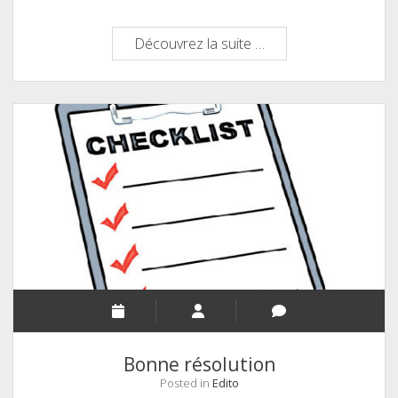
La
Découvrez la suite …
région
de
Chablis
Bonne résolution
Posted in
Edito