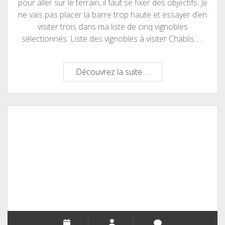
pour aller sur le terrain, il faut se fixer des objectifs. Je
ne vais pas placer la barre trop haute et essayer d’en
visiter trois dans ma liste de cinq vignobles
sélectionnés. Liste des vignobles à visiter Chablis :…
Des
Découvrez la suite …
vignobles
a
visiter
pour
2015
!