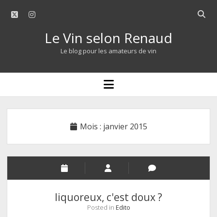
twitter
instagram
Open
searc
Le Vin selon Renaud
bar
Le blog pour les amateurs de vin
open
menu
Mois :
janvier 2015
liquoreux, c'est doux ?
Posted in
Edito