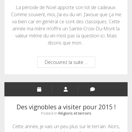
La période de Noël apporte son lot de cadeaux.
Comme souvent, moi, j’ai eu du vin. J’avoue que ça me
va bien car en général ce sont des classiques. Cette
année ma mère m’offre un Sainte-Croix-Du-Mont la
valeur même du vin n’est pas la question ici. Mais
disons que mon…
liquoreux,
Découvrez la suite …
c'est
doux
?
Des vignobles a visiter pour 2015 !
Posted in
Régions et terroirs
Cette année, je vais un peu plus sur le terrain. Alors,