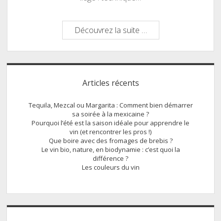
Pourquoi
Découvrez la suite …
garder
des
bouchons
Sidebar
en
Articles récents
liège
?
Tequila, Mezcal ou Margarita : Comment bien démarrer
sa soirée à la mexicaine ?
Pourquoi l’été est la saison idéale pour apprendre le
vin (et rencontrer les pros !)
Que boire avec des fromages de brebis ?
Le vin bio, nature, en biodynamie : c’est quoi la
différence ?
Les couleurs du vin