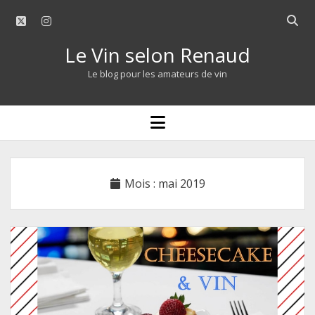
twitter
instagram
Open
searc
Le Vin selon Renaud
bar
Le blog pour les amateurs de vin
open
menu
Mois :
mai 2019