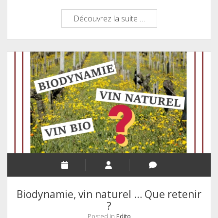
Quel
Découvrez la suite …
vin
avec
des
pâtes
?
Biodynamie, vin naturel … Que retenir
?
Posted in
Edito