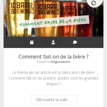
Comment fait-on de la bière ?
Posted in
Dégustations
Le thème de cet article est la fabrication de bière.
Comment fait-on de la bière, quelles sont les grandes
étapes ?
Comment
Découvrez la suite …
fait-