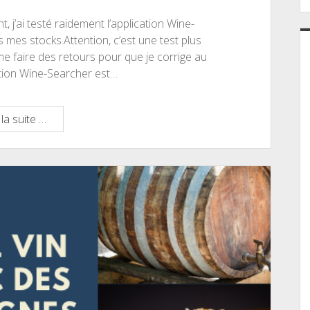
j’ai testé raidement l’application Wine-
 mes stocks.Attention, c’est une test plus
me faire des retours pour que je corrige au
ation Wine-Searcher est…
J’ai
la suite …
testé
Wine-
Searcher