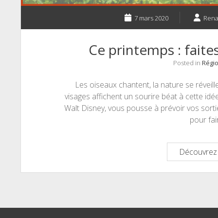
7 mars 2020
Ren
Ce printemps : faite
Posted in
Régio
Les oiseaux chantent, la nature se réveille
visages affichent un sourire béat à cette idée.
Walt Disney, vous pousse à prévoir vos sorti
pour fa
Découvrez 