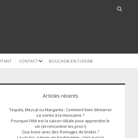
Open
search
bar
open
UTANT
CONTACT
BOUCHON EN CUISINE
dropdown
menu
idebar
Articles récents
Tequila, Mezcal ou Margarita : Comment bien démarrer
sa soirée à la mexicaine ?
Pourquoi l’été est la saison idéale pour apprendre le
vin (et rencontrer les pros !)
Que boire avec des fromages de brebis ?
Le vin bio, nature, en biodynamie : c’est quoi la