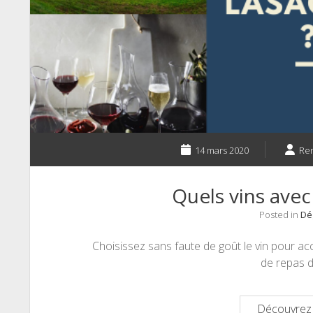
14 mars 2020
Re
Quels vins avec
Posted in
Dé
Choisissez sans faute de goût le vin pour a
de repas de
Découvrez 