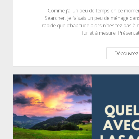
Comme j’ai un peu de temps en ce moment, 
Searcher. Je faisais un peu de ménage dans
rapide que d’habitude alors n’hésitez pas à 
fur et à mesure. Présent
Découvrez 