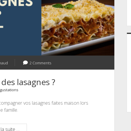
naud
2 Comments
 des lasagnes ?
gustations
ccompagner vos lasagnes faites maison lors
 famille.
Quels
la suite …