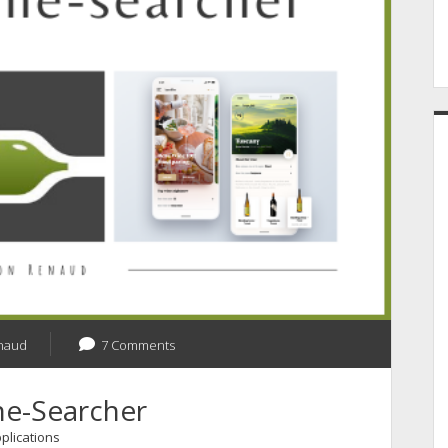
naud
7 Comments
ine-Searcher
plications