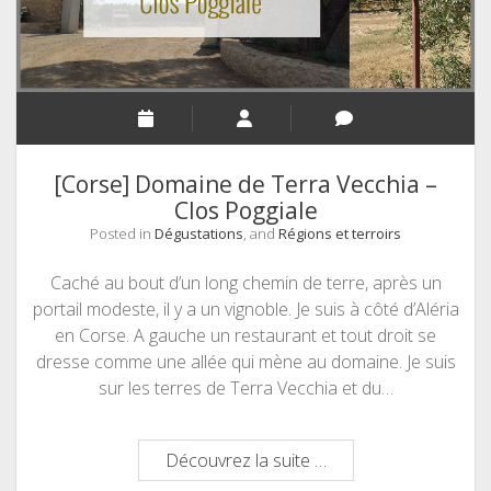
[Corse] Domaine de Terra Vecchia –
Clos Poggiale
Posted in
Dégustations
, and
Régions et terroirs
Caché au bout d’un long chemin de terre, après un
portail modeste, il y a un vignoble. Je suis à côté d’Aléria
en Corse. A gauche un restaurant et tout droit se
dresse comme une allée qui mène au domaine. Je suis
sur les terres de Terra Vecchia et du…
[Corse]
Découvrez la suite …
Domaine