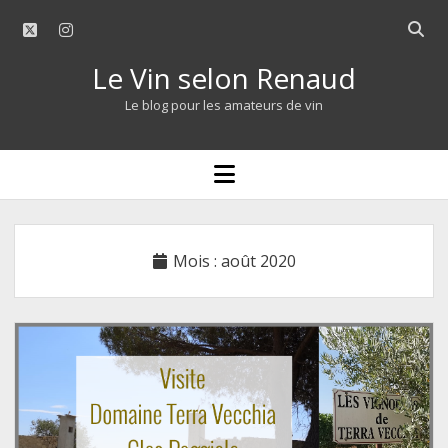
twitter
instagram
Open
searc
Le Vin selon Renaud
bar
Le blog pour les amateurs de vin
open
menu
Mois :
août 2020