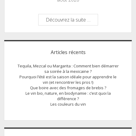
J’ai
Découvrez la suite …
testé
le
Journal
Sidebar
du
Articles récents
Vin
Tequila, Mezcal ou Margarita : Comment bien démarrer
sa soirée à la mexicaine ?
Pourquoi l’été est la saison idéale pour apprendre le
vin (et rencontrer les pros !)
Que boire avec des fromages de brebis ?
Le vin bio, nature, en biodynamie : c’est quoi la
différence ?
Les couleurs du vin