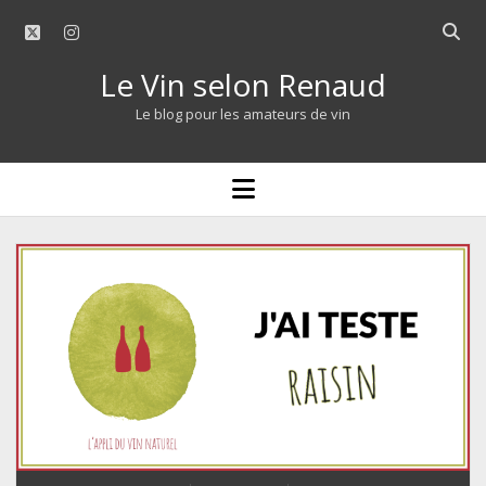
twitter
instagram
Open
searc
Le Vin selon Renaud
bar
Le blog pour les amateurs de vin
open
menu