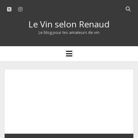
twitter
instagram
Open
searc
Le Vin selon Renaud
bar
Le blog pour les amateurs de vin
open
menu