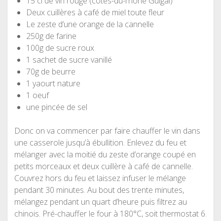
15 cl de vin rouge (côtes-du-rhone Guigal)
Deux cuillères à café de miel toute fleur
Le zeste d’une orange de la cannelle
250g de farine
100g de sucre roux
1 sachet de sucre vanillé
70g de beurre
1 yaourt nature
1 oeuf
une pincée de sel
Donc on va commencer par faire chauffer le vin dans
une casserole jusqu’à ébullition. Enlevez du feu et
mélanger avec la moitié du zeste d’orange coupé en
petits morceaux et deux cuillère à café de cannelle.
Couvrez hors du feu et laissez infuser le mélange
pendant 30 minutes. Au bout des trente minutes,
mélangez pendant un quart d’heure puis filtrez au
chinois. Pré-chauffer le four à 180°C, soit thermostat 6.