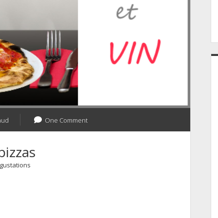
aud
One Comment
pizzas
gustations