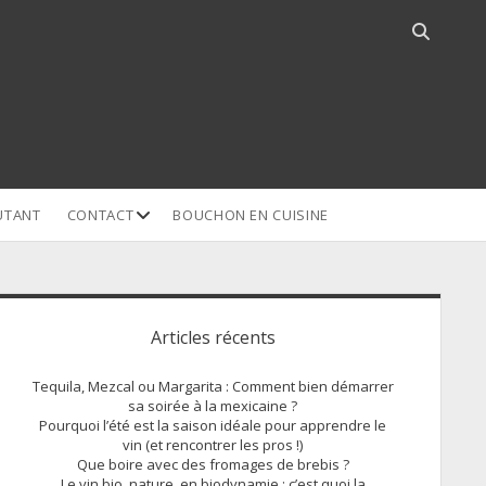
Open
search
bar
open
UTANT
CONTACT
BOUCHON EN CUISINE
dropdown
menu
idebar
Articles récents
Tequila, Mezcal ou Margarita : Comment bien démarrer
sa soirée à la mexicaine ?
Pourquoi l’été est la saison idéale pour apprendre le
vin (et rencontrer les pros !)
Que boire avec des fromages de brebis ?
Le vin bio, nature, en biodynamie : c’est quoi la