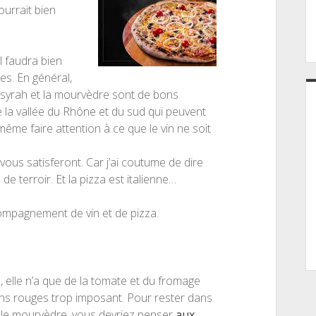
ourrait bien
l faudra bien
es. En général,
 syrah et la mourvèdre sont de bons
 la vallée du Rhône et du sud qui peuvent
ême faire attention à ce que le vin ne soit
 vous satisferont. Car j’ai coutume de dire
de terroir. Et la pizza est italienne…
ompagnement de vin et de pizza.
é, elle n’a que de la tomate et du fromage
s vins rouges trop imposant. Pour rester dans
u le mourvèdre, vous devriez penser
aux