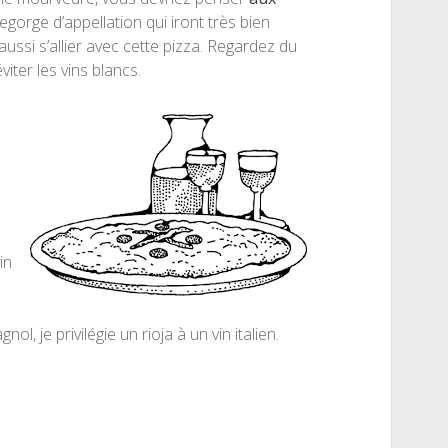
orge d’appellation qui iront très bien
ussi s’allier avec cette pizza. Regardez du
viter les vins blancs.
é
in
ol, je privilégie un rioja à un vin italien.