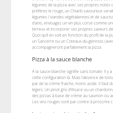
légumes de la pizza avec ses propres notes d
préférez le rouge, un Chianti savoureux serait
légumes / viandes végétaliennes et de sauciss
d’anis, envisagez un vin plus corsé comme u
terreux et incorporer ses propres saveurs de
Quoi qu’il en soit en fonction du profil de la 
un Sancerre ou un Coteaux-du-giennois (avec 
accompagneront parfaitement la pizza.
Pizza à la sauce blanche
A la sauce blanche signifie sans tomate. Il y a
cette configuration là. Mais l’absence de tom
par de la crème fraiche, moins acide. Il faut 
légers. Un pinot gris d’Alsace ou un chardo
des pizzas à base de crème au saumon ou aux
Les vins rouges sont par contre à proscrire c