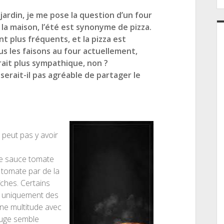
ardin, je me pose la question d’un four
 la maison, l’été est synonyme de pizza.
nt plus fréquents, et la pizza est
us les faisons au four actuellement,
rait plus sympathique, non ?
 serait-il pas agréable de partager le
 peut pas y avoir
une sauce tomate
 tomate par de la
ches. Certains
u uniquement des
une multitude avec
rouge semble