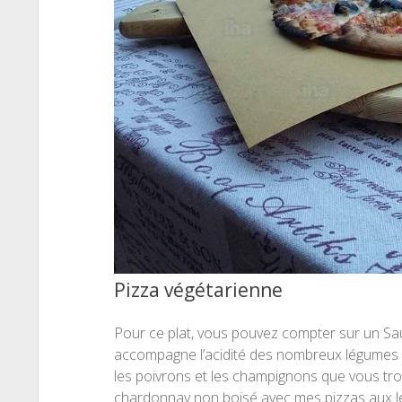
Pizza végétarienne
Pour ce plat, vous pouvez compter sur un Sauv
accompagne l’acidité des nombreux légumes c
les poivrons et les champignons que vous trou
chardonnay non boisé avec mes pizzas aux lég