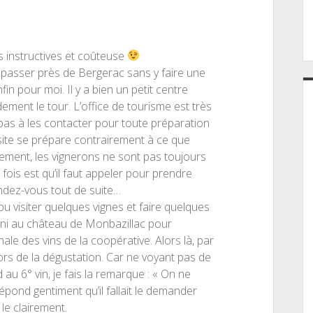
s instructives et coûteuse
passer près de Bergerac sans y faire une
nfin pour moi. Il y a bien un petit centre
ement le tour. L’office de tourisme est très
pas à les contacter pour toute préparation
visite se prépare contrairement à ce que
rement, les vignerons ne sont pas toujours
 fois est qu’il faut appeler pour prendre
endez-vous tout de suite…
u visiter quelques vignes et faire quelques
 fini au château de Monbazillac pour
inale des vins de la coopérative. Alors là, par
ors de la dégustation. Car ne voyant pas de
d au 6° vin, je fais la remarque : « On ne
pond gentiment qu’il fallait le demander
le clairement.