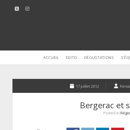
twitter
instagram
ACCUEIL
EDITO
DÉGUSTATIONS
S’ÉQ
17 juillet 2012
Rena
Bergerac et s
Posted in
Régio