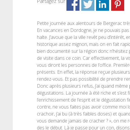
Partagez sur
Petite journée aux alentours de Bergerac trè
En vacances en Dordogne, je ne pouvais pas 
halte. J’avoue que la ville revêt peu d’intérêt, e
historique assez mignon, mais on en fait rapid
bien documenté sur la région donc n’hésitez 
de visite dans ce coin. Car effectivement, la 
vous diront les personnes de l’office. Premiè
présents. En effet, la réponse reçue plusieurs
rendez-vous. Et pas possibilité de prendre r
Donc après plusieurs refus, j’ai quand même p
dégustations. La journée à été riche et s’est
l’enrichissement de l’esprit et le dégustation f
contre, ne vous faites pas avoir comme moi l
crachoir, j’ai bu (à très faibles doses) et quan
vous demande jamais de cracher ? », on me ré
des le début. Là je passe pour un con, disons 