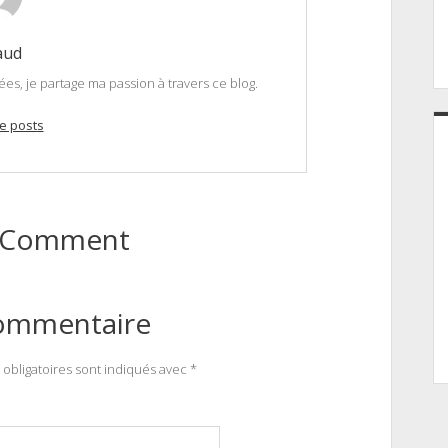
aud
, je partage ma passion à travers ce blog.
e posts
to Comment
commentaire
obligatoires sont indiqués avec
*