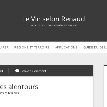
Le Vin selon Renaud
Le blog pour les amateurs de vin
UIPER
RÉGIONS ET TERROIRS
APPLICATIONS
GUIDE DU DÉB
S
ud
Leave a Comment
es alentours
ns et terroirs