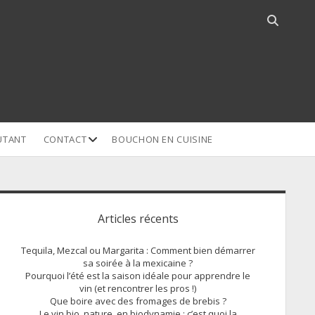
Open
search
bar
open
UTANT
CONTACT
BOUCHON EN CUISINE
dropdown
menu
idebar
Articles récents
Tequila, Mezcal ou Margarita : Comment bien démarrer
sa soirée à la mexicaine ?
Pourquoi l’été est la saison idéale pour apprendre le
vin (et rencontrer les pros !)
Que boire avec des fromages de brebis ?
Le vin bio, nature, en biodynamie : c’est quoi la