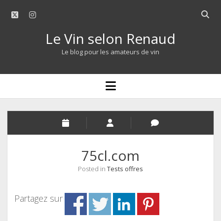
twitter
instagram
Open
searc
Le Vin selon Renaud
bar
Le blog pour les amateurs de vin
open
menu
75cl.com
Posted in
Tests offres
Partagez sur