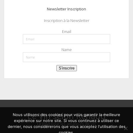
Newsletter Inscription
Inscription à la Newsletter
Email
Name
S'inscrire
Le Vin selon Renaud
Nous utilisons des cookies pour vous garantir la meilleure
expérience sur notre site. Si vous continuez à utiliser ce
Le blog pour les amateurs de vin
dernier, nous considérerons que vous acceptez l'utilisation des
cookies.