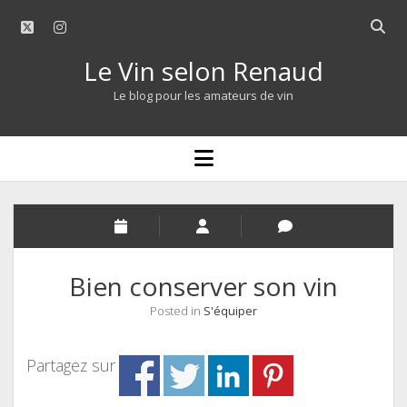
twitter
instagram
Open
searc
Le Vin selon Renaud
bar
Le blog pour les amateurs de vin
open
menu
Bien conserver son vin
Posted in
S'équiper
Partagez sur