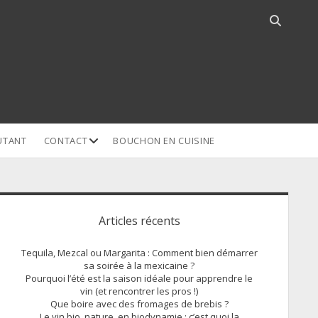
Open
search
bar
open
UTANT
CONTACT
BOUCHON EN CUISINE
dropdown
menu
idebar
Articles récents
Tequila, Mezcal ou Margarita : Comment bien démarrer
sa soirée à la mexicaine ?
Pourquoi l’été est la saison idéale pour apprendre le
vin (et rencontrer les pros !)
Que boire avec des fromages de brebis ?
Le vin bio, nature, en biodynamie : c’est quoi la