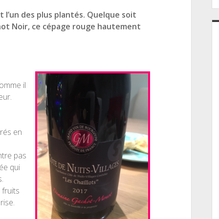
 l’un des plus plantés. Quelque soit
inot Noir, ce cépage rouge hautement
Comme il
eur.
érés en
ntre pas
ée qui
.
fruits
rise.