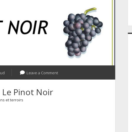
aud
Leave a Comment
Le Pinot Noir
ns et terroirs