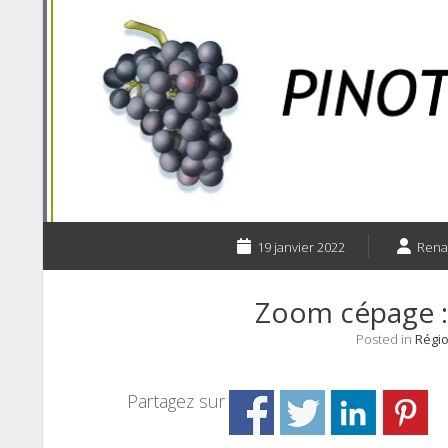
19 janvier 2022
Ren
Zoom cépage : 
Posted in
Régio
Partagez sur