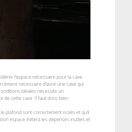
dérer l’espace nécessaire pour la cave.
forcément nécessaire d’avoir une cave qui
conditions idéales nécessite un
e de cette cave. Il faut donc bien
 le plafond sont correctement isolés et qu’il
bon espace évitera les dépenses inutiles et