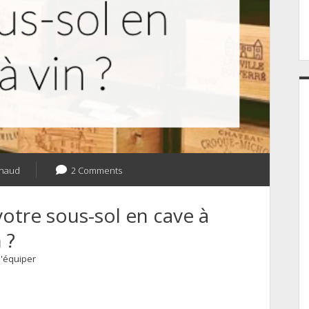
naud
2 Comments
tre sous-sol en cave à
 ?
'équiper