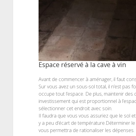
Espace réservé à la cave à vin
Avant de commencer à aménager, il faut consi
Sur vous avez un sous-sol total, il n’est pas 
occupe tout l’espace. De plus, maintenir des 
investissement qui est proportionnel à l’espac
sélectionner cet endroit avec soin.
Il faudra que vous vous assuriez que le sol et
y a peu d’écart de température.Déterminer le 
vous permettra de rationaliser les dépenses.