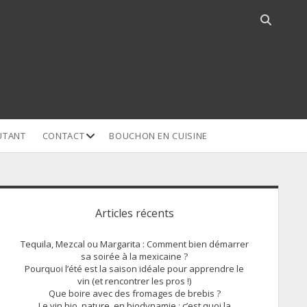
Open
search
bar
open
UTANT
CONTACT
BOUCHON EN CUISINE
dropdown
menu
idebar
Articles récents
Tequila, Mezcal ou Margarita : Comment bien démarrer
sa soirée à la mexicaine ?
Pourquoi l’été est la saison idéale pour apprendre le
vin (et rencontrer les pros !)
Que boire avec des fromages de brebis ?
Le vin bio, nature, en biodynamie : c’est quoi la