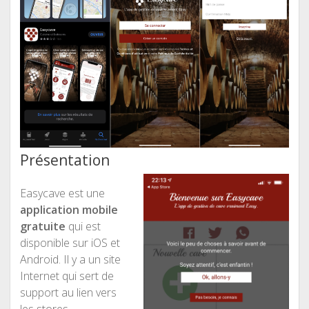
Présentation
Easycave est une
application mobile
gratuite
qui est
disponible sur iOS et
Android. Il y a un site
Internet qui sert de
support au lien vers
les stores.