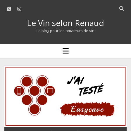
twitter
instagram
Open
searc
Le Vin selon Renaud
bar
Le blog pour les amateurs de vin
open
menu