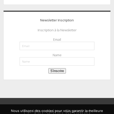
Newsletter Inscription
Inscription à la Newsletter
Email
Name
S'inscrire
Le Vin selon Renaud
Nous utilisons des cookies pour vous garantir la meilleure