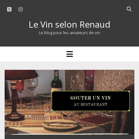
twitter
instagram
Open
searc
Le Vin selon Renaud
bar
Le blog pour les amateurs de vin
open
menu