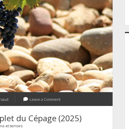
naud
Leave a Comment
plet du Cépage (2025)
ns et terroirs