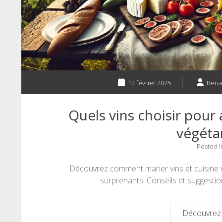
12 février 2025
Rena
Quels vins choisir pour
végétar
Posted 
Découvrez comment marier vins et cuisine 
surprenants. Conseils et suggestio
Découvrez 