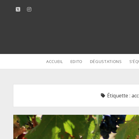
twitter
instagram
ACCUEIL
EDITO
DÉGUSTATIONS
S’ÉQ
Étiquette :
acc