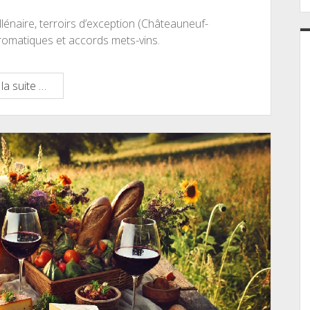
lénaire, terroirs d’exception (Châteauneuf-
aromatiques et accords mets-vins.
Grenache
la suite …
:
Guide
Complet
du
Cépage
(2025)