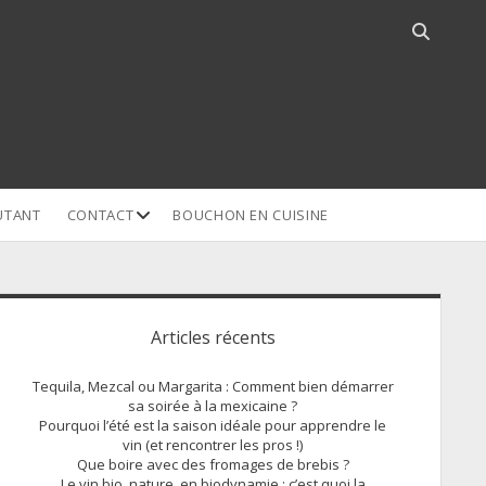
Open
search
bar
open
UTANT
CONTACT
BOUCHON EN CUISINE
dropdown
menu
idebar
Articles récents
Tequila, Mezcal ou Margarita : Comment bien démarrer
sa soirée à la mexicaine ?
Pourquoi l’été est la saison idéale pour apprendre le
vin (et rencontrer les pros !)
Que boire avec des fromages de brebis ?
Le vin bio, nature, en biodynamie : c’est quoi la