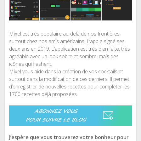
Mixel est très populaire au-delà de nos frontières,
surtout chez nos amis américains. L’app a signé ses
deux ans en 2019. L’application est très bien faite, très
agréable avec un look sobre et sombre, mais des
icônes qui flashent.
Mixel vous aide dans la création de vos cocktails et
surtout dans la modification de ces derniers. Il permet
d’enregistrer de nouvelles recettes pour compléter les
1700 recettes déjà proposées
J’espère que vous trouverez votre bonheur pour