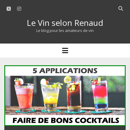
twitter
instagram
Open
searc
Le Vin selon Renaud
bar
Le blog pour les amateurs de vin
open
menu