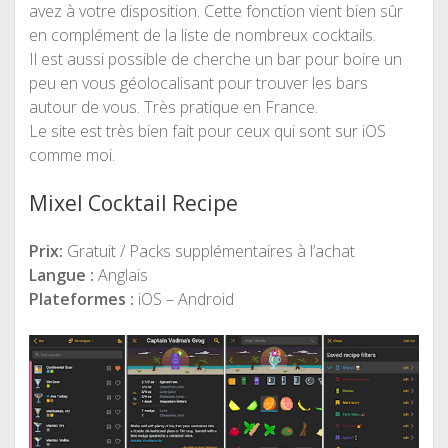
avez à votre disposition. Cette fonction vient bien sûr
en complément de la liste de nombreux cocktails.
Il est aussi possible de cherche un bar pour boire un
peu en vous géolocalisant pour trouver les bars
autour de vous. Très pratique en France.
Le site est très bien fait pour ceux qui sont sur iOS
comme moi.
Mixel Cocktail Recipe
Prix:
Gratuit / Packs supplémentaires à l’achat
Langue :
Anglais
Plateformes :
iOS – Android