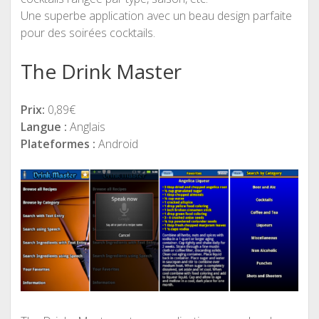
Une superbe application avec un beau design parfaite
pour des soirées cocktails.
The Drink Master
Prix:
0,89€
Langue :
Anglais
Plateformes :
Android