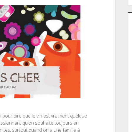
 pour dire que le vin est vraiment quelque
essionnant qu’on souhaite toujours en
mites, surtout quand on a une famille à