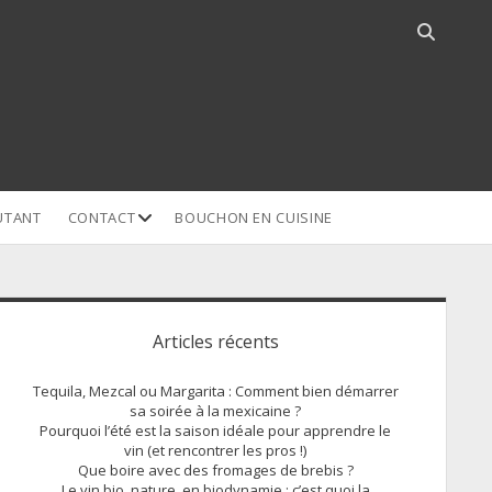
Open
search
bar
open
UTANT
CONTACT
BOUCHON EN CUISINE
dropdown
menu
idebar
Articles récents
Tequila, Mezcal ou Margarita : Comment bien démarrer
sa soirée à la mexicaine ?
Pourquoi l’été est la saison idéale pour apprendre le
vin (et rencontrer les pros !)
Que boire avec des fromages de brebis ?
Le vin bio, nature, en biodynamie : c’est quoi la