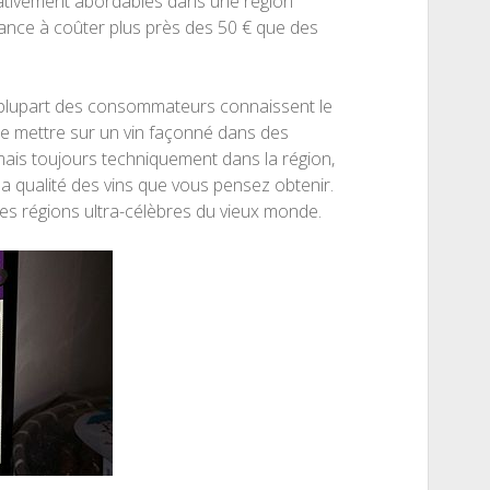
relativement abordables dans une région
ance à coûter plus près des 50 € que des
 plupart des consommateurs connaissent le
le mettre sur un vin façonné dans des
ais toujours techniquement dans la région,
a qualité des vins que vous pensez obtenir.
es régions ultra-célèbres du vieux monde.