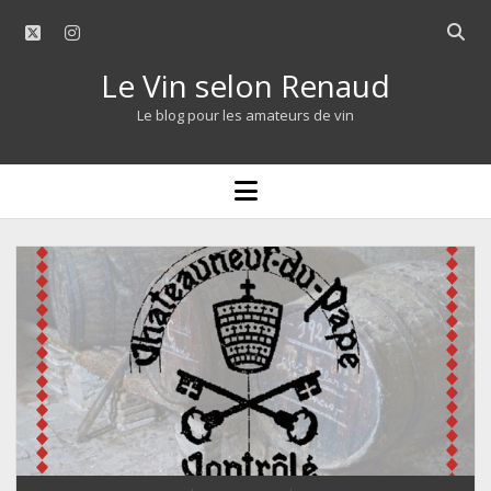
twitter
instagram
Open
searc
Le Vin selon Renaud
bar
Le blog pour les amateurs de vin
open
menu