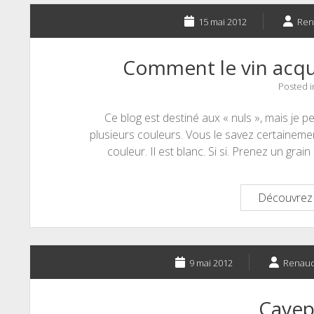
15 mai 2012
Ren
Comment le vin acquiè
Posted 
Ce blog est destiné aux « nuls », mais je p
plusieurs couleurs. Vous le savez certainement
couleur. Il est blanc. Si si. Prenez un grain
Découvrez 
9 mai 2012
Renau
Cavep