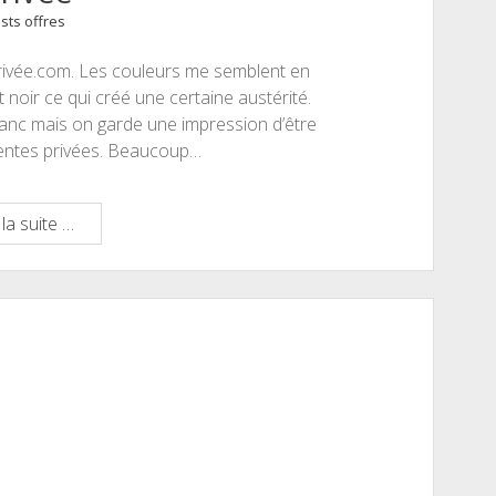
couleur
sts offres
?
privée.com. Les couleurs me semblent en
 noir ce qui créé une certaine austérité.
blanc mais on garde une impression d’être
 ventes privées. Beaucoup…
Caveprivée
la suite …