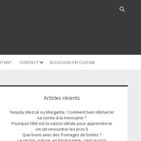
Open
search
bar
open
UTANT
CONTACT
BOUCHON EN CUISINE
dropdown
menu
idebar
Articles récents
Tequila, Mezcal ou Margarita : Comment bien démarrer
sa soirée à la mexicaine ?
Pourquoi l’été est la saison idéale pour apprendre le
vin (et rencontrer les pros !)
Que boire avec des fromages de brebis ?
Le vin bio, nature, en biodynamie : c’est quoi la