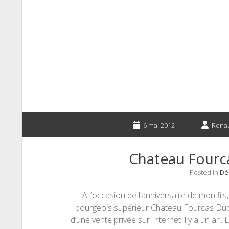
6 mai 2012
Rena
Chateau Fourc
Posted in
Dé
A l’occasion de l’anniversaire de mon fils,
bourgeois supérieur Chateau Fourcas Dupr
d’une vente privée sur Internet il y a un a