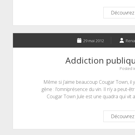
Découvrez 
29 mai 2012
Ren
Addiction publiq
Posted 
Même si j’aime beaucoup Cougar Town, il 
gène : l’omniprésence du vin. Il n’y a peut-
Cougar Town Jule est une quadra qui vit 
Découvrez 