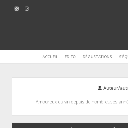
twitter
instagram
ACCUEIL
EDITO
DÉGUSTATIONS
S’ÉQ
Auteur/autr
Amoureux du vin depuis de nombreuses années