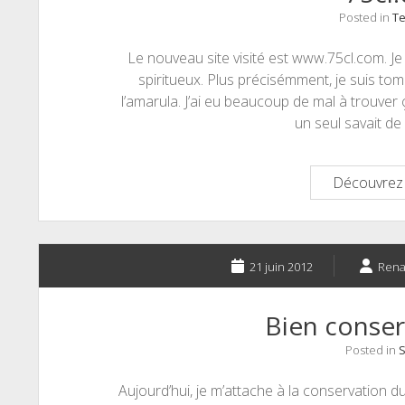
Posted in
Te
Le nouveau site visité est www.75cl.com. Je l
spiritueux. Plus précisémment, je suis to
l’amarula. J’ai eu beaucoup de mal à trouver 
un seul savait de 
Découvrez 
21 juin 2012
Ren
Bien conser
Posted in
S
Aujourd’hui, je m’attache à la conservation 