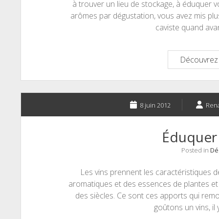
à trouver un lieu de stockage, à éduquer vo
arômes par dégustation, vous avez mis plu
caviste quand ava
Découvrez 
8 juin 2012
Ren
Éduquer
Posted in
Dé
Les vins prennent les caractéristiques de
aromatiques et des essences de plantes et
des siècles. Ce sont ces apports qui rem
goûtons un vins, il