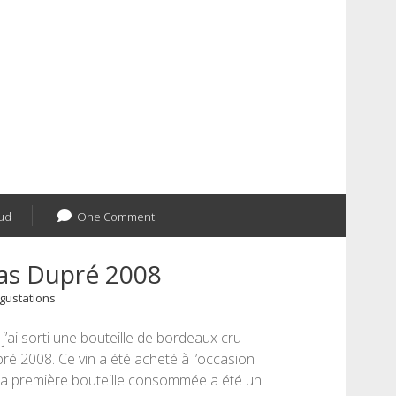
ud
One Comment
as Dupré 2008
gustations
 j’ai sorti une bouteille de bordeaux cru
é 2008. Ce vin a été acheté à l’occasion
n. La première bouteille consommée a été un