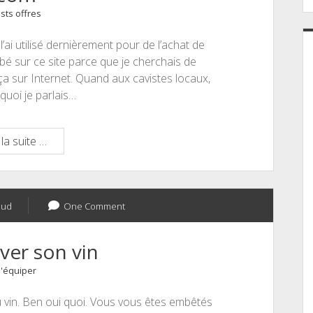
sts offres
’ai utilisé dernièrement pour de l’achat de
mbé sur ce site parce que je cherchais de
ça sur Internet. Quand aux cavistes locaux,
quoi je parlais…
75cl.com
la suite …
aud
One Comment
ver son vin
'équiper
du vin. Ben oui quoi. Vous vous êtes embêtés