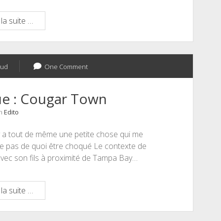
Éduquer
la suite …
son
nez
aud
One Comment
ue : Cougar Town
in
Edito
y a tout de même une petite chose qui me
être pas de quoi être choqué Le contexte de
avec son fils à proximité de Tampa Bay…
Addiction
la suite …
publique
: