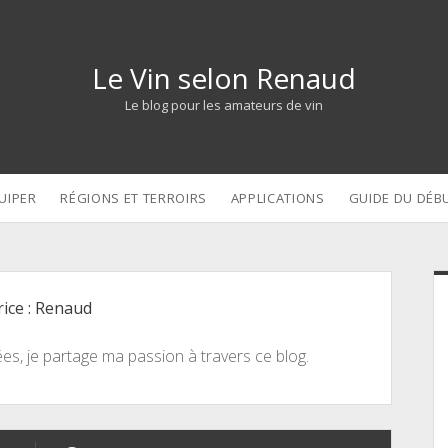
Le Vin selon Renaud
Le blog pour les amateurs de vin
UIPER
RÉGIONS ET TERROIRS
APPLICATIONS
GUIDE DU DÉB
S
ice :
Renaud
, je partage ma passion à travers ce blog.