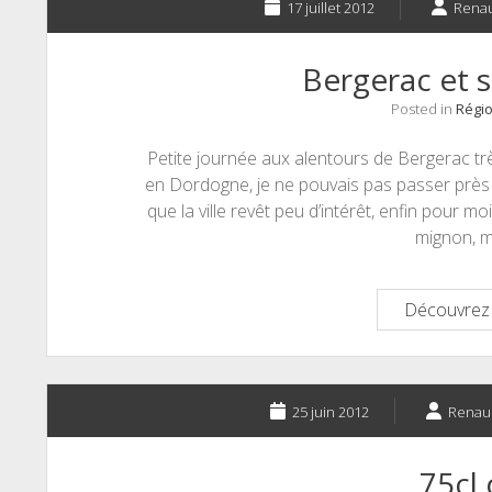
17 juillet 2012
Rena
Bergerac et s
Posted in
Régio
Petite journée aux alentours de Bergerac tr
en Dordogne, je ne pouvais pas passer près 
que la ville revêt peu d’intérêt, enfin pour moi
mignon, 
Découvrez 
25 juin 2012
Renau
75cl