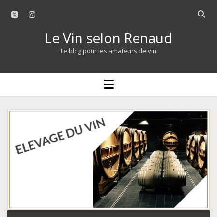
twitter
instagram
Open
searc
Le Vin selon Renaud
bar
Le blog pour les amateurs de vin
open
menu