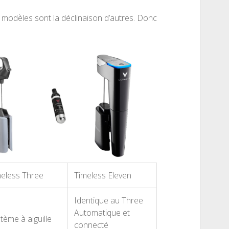
e modèles sont la déclinaison d’autres. Donc
eless Three
Timeless Eleven
Identique au Three
Automatique et
tème à aiguille
connecté