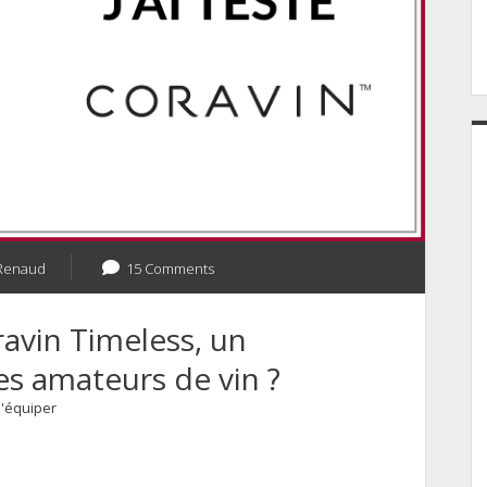
Renaud
15 Comments
oravin Timeless, un
es amateurs de vin ?
'équiper