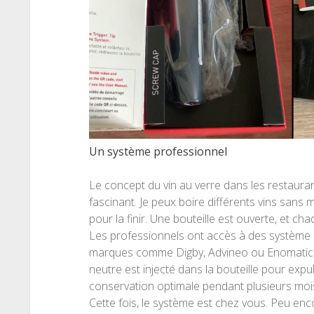
Un système professionnel
Le concept du vin au verre dans les restaura
fascinant. Je peux boire différents vins sans m
pour la finir. Une bouteille est ouverte, et ch
Les professionnels ont accès à des système d
marques comme Digby, Advineo ou Enomatic pr
neutre est injecté dans la bouteille pour expul
conservation optimale pendant plusieurs mois
Cette fois, le système est chez vous. Peu enco