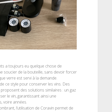
nts a toujours eu quelque chose de
e soucier de la bouteille, sans devoir forcer
aque verre est servi à la demande.
e ce style pour conserver les vins. Des
oposent des solutions similaires : un gaz
ser le vin, garantissant ainsi une
, voire années.
mbrant, l’utilisation de Coravin permet de