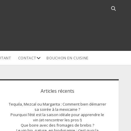
Open
search
bar
open
UTANT
CONTACT
BOUCHON EN CUISINE
dropdown
menu
idebar
Articles récents
Tequila, Mezcal ou Margarita : Comment bien démarrer
sa soirée à la mexicaine ?
Pourquoi l’été est la saison idéale pour apprendre le
vin (et rencontrer les pros !)
Que boire avec des fromages de brebis ?
Le vin bio, nature, en biodynamie : c’est quoi la