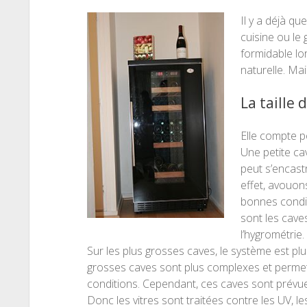
Il y a déjà qu
cuisine ou le 
formidable lo
naturelle. Ma
La taille 
Elle compte p
Une petite ca
peut s’encastr
effet, avouons
bonnes condi
sont les cave
l’hygrométrie.
Sur les plus grosses caves, le système est pl
grosses caves sont plus complexes et permet
conditions. Cependant, ces caves sont prévue
Donc les vitres sont traitées contre les UV, le