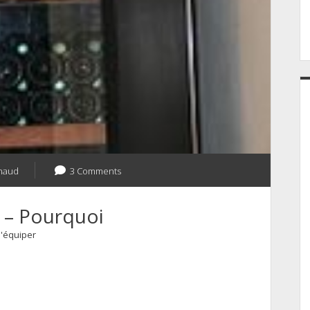
naud
3 Comments
n – Pourquoi
'équiper