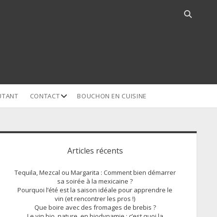
Open
search
bar
open
UTANT
CONTACT
BOUCHON EN CUISINE
dropdown
menu
idebar
Articles récents
Tequila, Mezcal ou Margarita : Comment bien démarrer
sa soirée à la mexicaine ?
Pourquoi l’été est la saison idéale pour apprendre le
vin (et rencontrer les pros !)
Que boire avec des fromages de brebis ?
Le vin bio, nature, en biodynamie : c’est quoi la