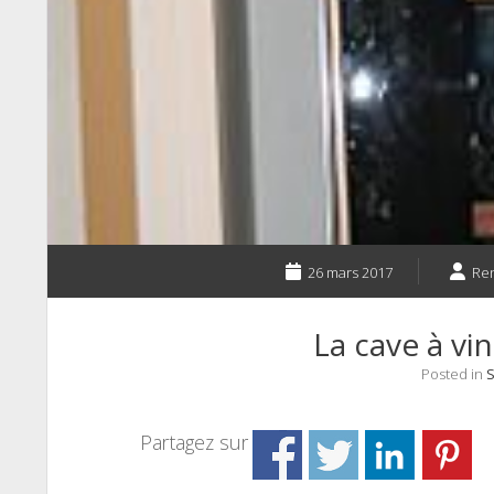
26 mars 2017
Re
La cave à vi
Posted in
S
Partagez sur