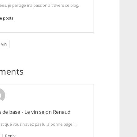
, je partage ma passion à travers ce blog.
e posts
 vin
ments
s de base - Le vin selon Renaud
est que vous n’avez pas lu la bonne page […]
|
Reply